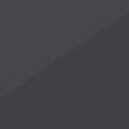
新闻资讯
米兰官网-米兰（中国）成立于2005年3月，
米兰官网-米兰（中国）成立于2005年3月，
本公司是一家集产品开发、精密
米兰官网-米兰（中国）成立于2005年3月，
制造、产品生产于一体的新型高
专注专业
技