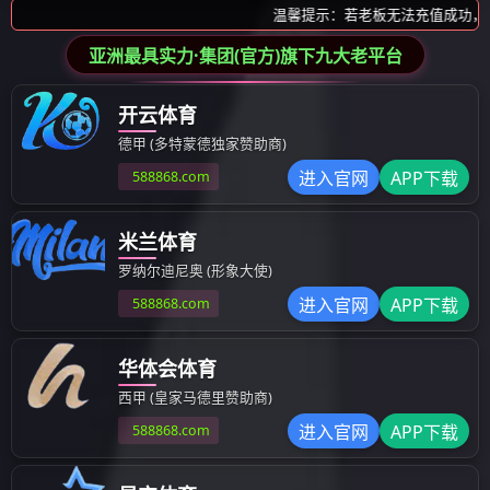
本马扎克车铣复合加工中心和马
钎焊板式换热器配件
镗铣加工中心，各类普通型机床..
本公司是一家集产品开发、精密
制造、产品生产于一体的新型高
业，公司通过了TS16949，IS90
证。主要加工设备有数控车床、
本马扎克车铣复合加工中心和马
压铸机配件
镗铣加工中心，各类普通型机床..