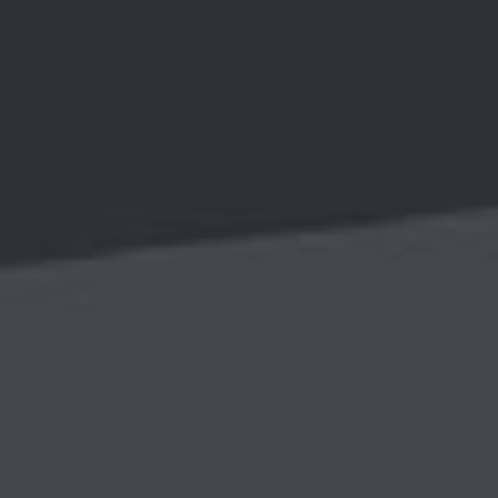
欢迎来到米兰官网-米兰（中国）官网
米兰官网-米兰（
Wuxi Huiling Machinery Co.
米兰官网-米兰（中国）
公司简介
产品中心
888
888
888
888
888
888